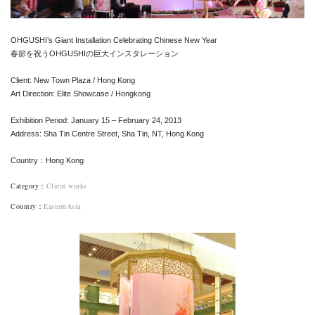
OHGUSHI’s Giant Installation Celebrating Chinese New Year
春節を祝うOHGUSHIの巨大インスタレーション
Client: New Town Plaza / Hong Kong
Art Direction: Elite Showcase / Hongkong
Exhibition Period: January 15 – February 24, 2013
Address: Sha Tin Centre Street, Sha Tin, NT, Hong Kong
Country：Hong Kong
Category
：
Client works
Country
：
EasternAsia