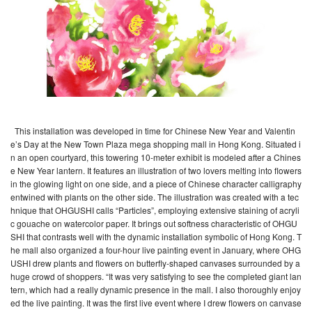
This installation was developed in time for Chinese New Year and Valentin
e’s Day at the New Town Plaza mega shopping mall in Hong Kong. Situated i
n an open courtyard, this towering 10-meter exhibit is modeled after a Chines
e New Year lantern. It features an illustration of two lovers melting into flowers
in the glowing light on one side, and a piece of Chinese character calligraphy
entwined with plants on the other side. The illustration was created with a tec
hnique that OHGUSHI calls “Particles”, employing extensive staining of acryli
c gouache on watercolor paper. It brings out softness characteristic of OHGU
SHI that contrasts well with the dynamic installation symbolic of Hong Kong. T
he mall also organized a four-hour live painting event in January, where OHG
USHI drew plants and flowers on butterfly-shaped canvases surrounded by a
huge crowd of shoppers. “It was very satisfying to see the completed giant lan
tern, which had a really dynamic presence in the mall. I also thoroughly enjoy
ed the live painting. It was the first live event where I drew flowers on canvase