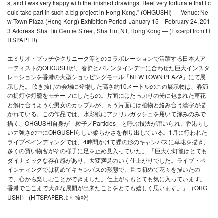
s, and I was very happy with the finished drawings. I feel very fortunate that I c
ould take part in such a big project in Hong Kong.” (OHGUSHI) — Venue: Ne
w Town Plaza (Hong Kong) Exhibition Period: January 15 – February 24, 201
3 Address: Sha Tin Centre Street, Sha Tin, NT, Hong Kong — (Excerpt from H
ITSPAPER)
エミリオ・プッチやクリニーク等とのコラボレーションで活躍する日本人ア
ーティストのOHGUSHIが、春節とバレンタインデーに合わせた巨大インスタ
レーションを香港の大型ショッピングモール「NEW TOWN PLAZA」にて展
示した。 吹き抜けの会場に登場した高さ約10メートルのこの展示物は、春節
の提灯や灯籠をモチーフにしたもの。片面にはたっぷりの光に包まれた草花
と解け合うような男女のカップルが、もう片面には植物と絡み合う漢字が描
かれている。この作品では、水彩紙にアクリルガッシュを用いて滲みのみで
描く、OHGUSHI自身が「粒子／Particles」と呼ぶ技法が用いられ、香港らし
い力強さの中にOHGUSHIらしい柔らかさを創り出している。1月に行われた
ライブペインディングでは、4時間かけて蝶の形のキャンバスに草花を描き、
多くの買い物客がその様子に足を止め見入っていた。 「巨大な灯籠はとても
ダイナミックな存在感があり、大変満足のいく仕上がりでした。ライブ・ペ
インティングでは初めてキャンバスの形態で、且つ初めて花々を描いたの
で、心から楽しむことができました。仕上がりもとても気に入っています。
香港でここまで大きな展開が出来たことをとても嬉しく思います。」（OHG
USHI） (HITSPAPERより抜粋)