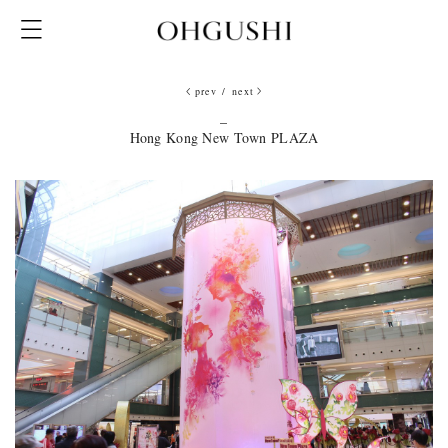
prev
/
next
_
Hong Kong New Town PLAZA