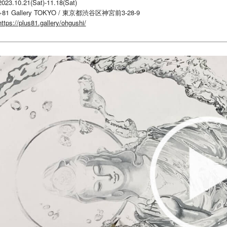
2023.10.21(Sat)-11.18(Sat)
+81 Gallery TOKYO / 東京都渋谷区神宮前3-28-9
https://plus81.gallery/ohgushi/