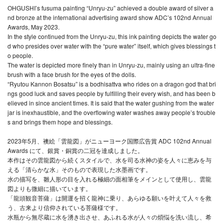
OHGUSHI’s fusuma painting “Unryu-zu” achieved a double award of silver a
nd bronze at the international advertising award show ADC’s 102nd Annual
Awards, May 2023.
In the style continued from the Unryu-zu, this ink painting depicts the water go
d who presides over water with the “pure water” itself, which gives blessings t
o people.
The water is depicted more finely than in Unryu-zu, mainly using an ultra-fine
brush with a face brush for the eyes of the dolls.
“Ryutou Kannon Bosatsu” is a bodhisattva who rides on a dragon god that bri
ngs good luck and saves people by fulfilling their every wish, and has been b
elieved in since ancient times. It is said that the water gushing from the water
jar is inexhaustible, and the overflowing water washes away people’s trouble
s and brings them hope and blessings.
2023年5月、襖絵「雲龍図」がニューヨーク国際広告賞 ADC 102nd Annual
Awards にて、銀賞・銅賞の二冠を達成しました。
本作はその雲龍図から続くスタイルで、水を司る水神の姿を人々に恵みを与
える「清らかな水」そのもので表現した水墨画です。
水の描写を、雛人形の目を入れる極細の面相筆をメインとして使用し、雲龍
図よりも微細に描いています。
「龍頭観音菩薩」は開運を招く龍神に乗り、あらゆる願いを叶えて人々を救
う、古来より信仰されている菩薩様です。
水瓶から無尽蔵に水を湧き出させ、あふれる水が人々の煩悩を洗い流し、希