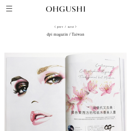
prev
/
next
dpi magazin / Taiwan